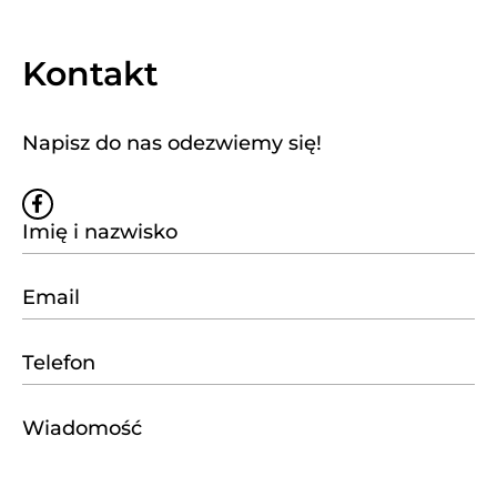
Kontakt
Napisz do nas odezwiemy się!
W
s
p
a
r
c
i
e
w
S
t
a