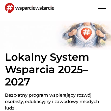
Header
Otwó
lub
Logo
Zamk
Men
Lokalny System
Wsparcia 2025–
2027
Bezpłatny program wspierający rozwój
osobisty,
edukacyjny i zawodowy młodych
ludzi.