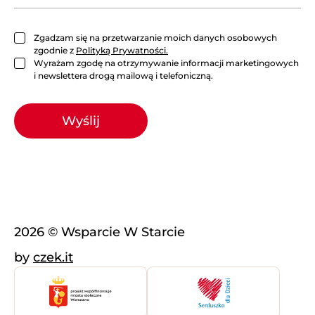
r
c
i
Zgadzam się na przetwarzanie moich danych osobowych
e
zgodnie z
Polityką Prywatności.
F
Wyrażam zgodę na otrzymywanie informacji marketingowych
a
i newslettera drogą mailową i telefoniczną.
c
e
b
Wyślij
o
o
k
2026 © Wsparcie W Starcie
by
czek.it
Miasto
Stowarzyszenie
Warszawa
Serduszko