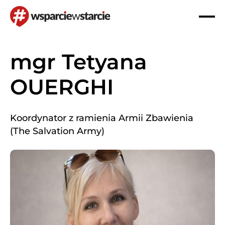
Strona główna
Członkowie zespołu
mgr Tetyana OUERGHI
Header
Otwó
lub
Logo
Zamk
Men
mgr Tetyana
OUERGHI
Koordynator z ramienia Armii Zbawienia
(The Salvation Army)