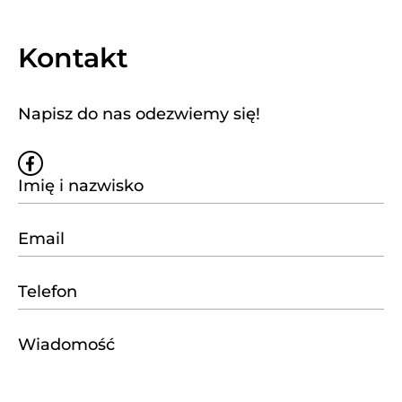
Kontakt
Napisz do nas odezwiemy się!
W
s
p
a
r
c
i
e
w
S
t
a
r