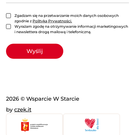
c
i
e
Zgadzam się na przetwarzanie moich danych osobowych
F
zgodnie z
Polityką Prywatności.
a
Wyrażam zgodę na otrzymywanie informacji marketingowych
c
i newslettera drogą mailową i telefoniczną.
e
b
o
Wyślij
o
k
2026 © Wsparcie W Starcie
by
czek.it
Miasto
Stowarzyszenie
Warszawa
Serduszko